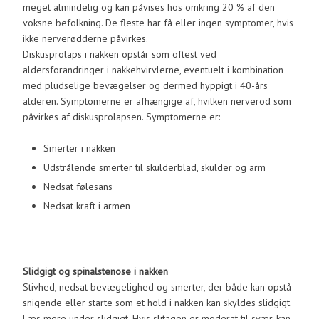
meget almindelig og kan påvises hos omkring 20 % af den
voksne befolkning. De fleste har få eller ingen symptomer, hvis
ikke nerverødderne påvirkes.
Diskusprolaps i nakken opstår som oftest ved
aldersforandringer i nakkehvirvlerne, eventuelt i kombination
med pludselige bevægelser og dermed hyppigt i 40-års
alderen. Symptomerne er afhængige af, hvilken nerverod som
påvirkes af diskusprolapsen. Symptomerne er:
Smerter i nakken
Udstrålende smerter til skulderblad, skulder og arm
Nedsat følesans
Nedsat kraft i armen
Slidgigt og spinalstenose i nakken
Stivhed, nedsat bevægelighed og smerter, der både kan opstå
snigende eller starte som et hold i nakken kan skyldes slidgigt.
Læs mere under slidgigt. Hvis slitagen er moderat til svær, kan