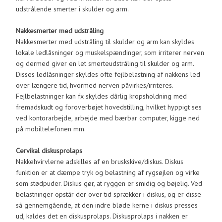
udstrålende smerter i skulder og arm.
Nakkesmerter med udstråling
Nakkesmerter med udstråling til skulder og arm kan skyldes
lokale ledlåsninger og muskelspændinger, som irriterer nerven
og dermed giver en let smerteudstråling til skulder og arm.
Disses ledlåsninger skyldes ofte fejlbelastning af nakkens led
over længere tid, hvormed nerven påvirkes/irriteres.
Fejlbelastninger kan fx skyldes dårlig kropsholdning med
fremadskudt og foroverbøjet hovedstilling, hvilket hyppigt ses
ved kontorarbejde, arbejde med bærbar computer, kigge ned
på mobiltelefonen mm.
Cervikal diskusprolaps
Nakkehvirvlerne adskilles af en bruskskive/diskus. Diskus
funktion er at dæmpe tryk og belastning af rygsøjlen og virke
som stødpuder. Diskus gør, at ryggen er smidig og bøjelig. Ved
belastninger opstår der over tid sprækker i diskus, og er disse
så gennemgående, at den indre bløde kerne i diskus presses
ud, kaldes det en diskusprolaps. Diskusprolaps i nakken er