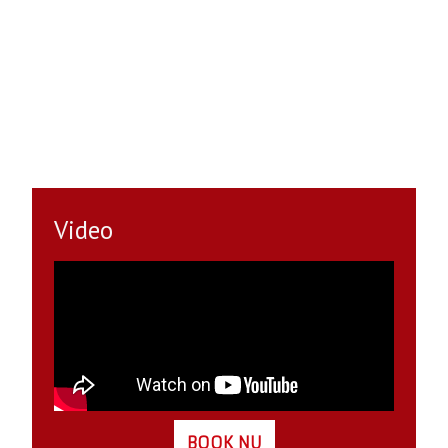
Video
BOOK NU​